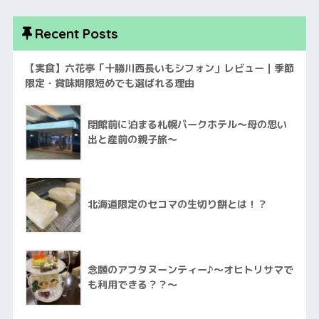
Recent Posts
【実食】六花亭「十勝川西長いもシフォン」レビュー｜季節
限定・賞味期限短めでも選ばれる理由
閉館前に泊まる札幌パークホテル〜母の思い
出と産前の親子旅〜
北海道限定のセコマの生切り餅とは！？
念願のアフタヌーンティー♪〜オヒトリサマで
も利用できる？？〜