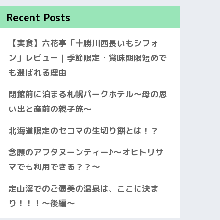
Recent Posts
【実食】六花亭「十勝川西長いもシフォ
ン」レビュー｜季節限定・賞味期限短めで
も選ばれる理由
閉館前に泊まる札幌パークホテル〜母の思
い出と産前の親子旅〜
北海道限定のセコマの生切り餅とは！？
念願のアフタヌーンティー♪〜オヒトリサ
マでも利用できる？？〜
定山渓でのご褒美の温泉は、ここに決ま
り！！！〜後編〜