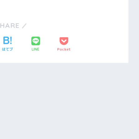
SHARE
はてブ
Pocket
LINE